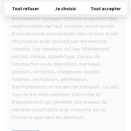
et les humains
Les vibrations sont définies comme des
mouvements cycliques continus et peuvent être
expérimentées par tout système, vivant ou non,
d’une personne se promenant dans un parc à une
structure en acier oscillant par une machine
vibrante. Les vibrations ont lieu littéralement
partout. Forage, dynamitage, travaux de
construction ou de démolition, marteaux-
piqueurs, sonnettes, chargeuses lourdes,
turbines, ventilateurs, générateurs,
transformateurs et moyens de transport : ce sont
tous de très bons exemples d’activités et
d’équipements qui génèrent des niveaux de
vibration significatifs pour n’importe qui ou
n’importe quoi dans les alentours.