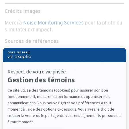
Crédits images
Merci à
Noise Monitoring Services
pour la photo du
simulateur d’impact.
Sources de références
www.acousti-tech.com/faq
www.alfwarnock.info/sound/ratings.html
www.ocn.org.au/guide/253-testing-walls-and-
floors-sound-transmission
Partager