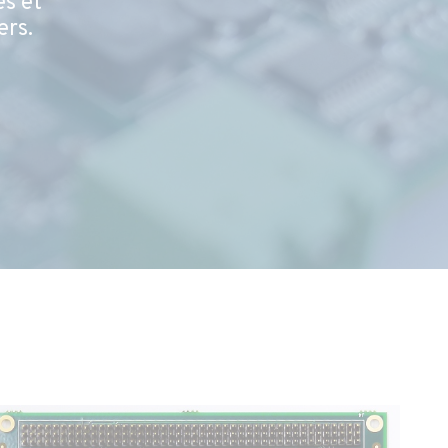
és et
ers.