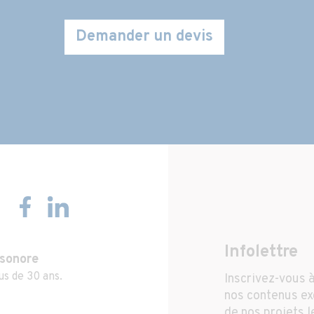
Demander un devis
Infolettre
 sonore
us de 30 ans.
Inscrivez-vous à
nos contenus exc
de nos projets l