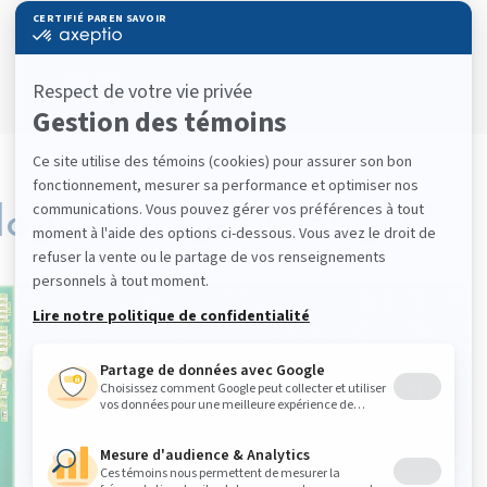
Voir plus
alogique SignalRanger™