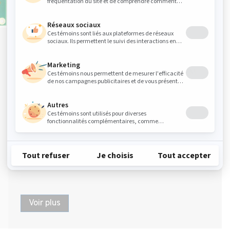
SR-A810
La SR-A810-V2 a été conçue pour des
applications de contrôle SPM ou des applications
de contrôle haute-vitesse. Des fonctions SPM
avancées peuvent être implémentées en utilisant
les 16 GPIOS configurables individuellement et
les 2 compteurs 16 bit.
Voir plus