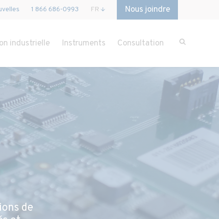
Nous joindre
velles
1 866 686-0993
FR
on industrielle
Instruments
Consultation
ions de