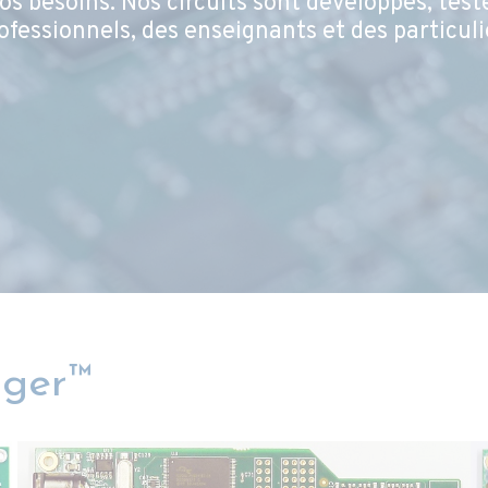
s besoins. Nos circuits sont développés, test
rofessionnels, des enseignants et des particuli
nger™