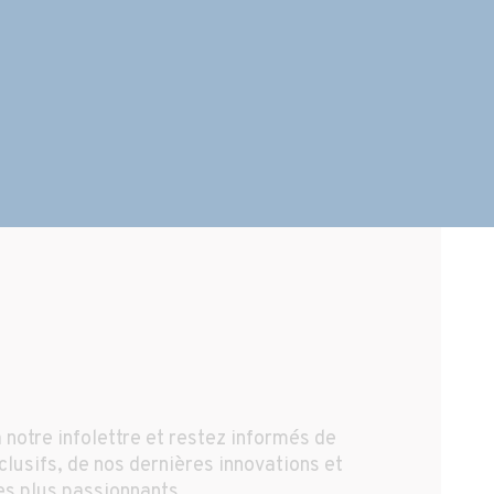
 notre infolettre et restez informés de
lusifs, de nos dernières innovations et
es plus passionnants.