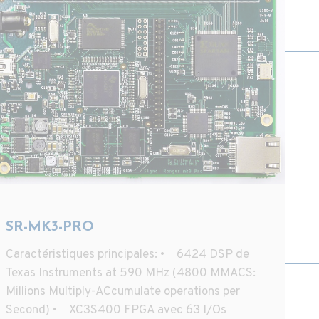
SR-MK3-PRO
Caractéristiques principales: • 6424 DSP de
Texas Instruments at 590 MHz (4800 MMACS:
Millions Multiply-ACcumulate operations per
Second) • XC3S400 FPGA avec 63 I/Os