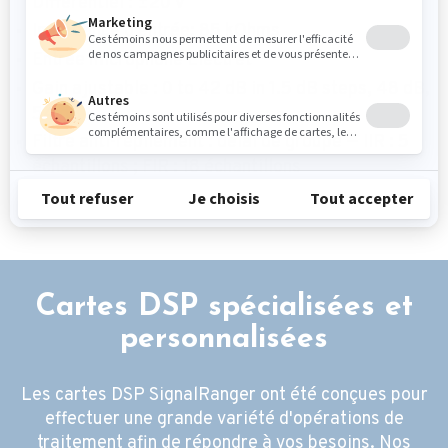
Différentiel : ±20 V
Impédance d’entrée: 85 kOhms
Entrée microphone Electret
Gain ajustable : 0 to 42 dB in 1.5 dB steps, 48 dB,
54 dB
Filtre anti-repliement : délai de groupe — IIR : 5
échantillons ; FIR : 18 échantillons
Cartes DSP spécialisées et
personnalisées
Les cartes DSP SignalRanger ont été conçues pour
effectuer une grande variété d'opérations de
traitement afin de répondre à vos besoins. Nos