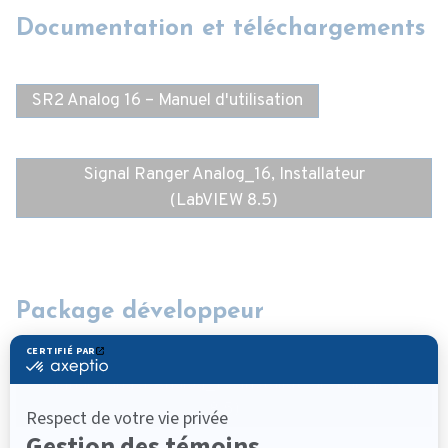
Documentation et téléchargements
SR2 Analog 16 – Manuel d'utilisation
Signal Ranger Analog_16, Installateur
(LabVIEW 8.5)
Package développeur
Signal Ranger Analog_16, Installateur (LabVIEW
8.5)