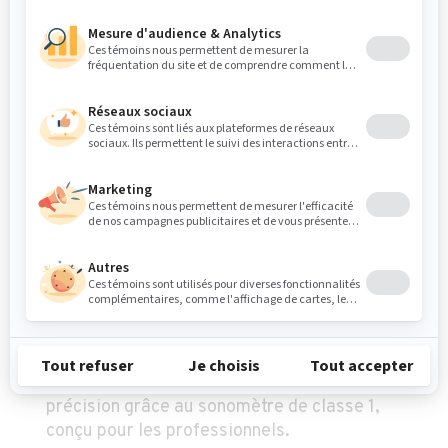
terme effectuées avec un ordinateur portable
et l'utilisation d'une station de surveillance
pour l'enregistrement et le stockage de
données à long terme.
Un sonomètre inédit avec sortie dBG native.
Aucune conversion nécessaire.
Permet de réaliser des études sur le bruit
environnemental et les niveaux de pression
acoustique des bâtiments.
Mesures simultanées de pondérations de
fréquence multiples: dBA, dBC, dBZ, dBG,
bande d'octave, bande de tiers d'octave, FFT.
Garantissez des mesures de bruit de haute
précision grâce au sonomètre de classe 1,
conçu pour les professionnels.