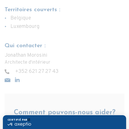
Territoires couverts :
Belgique
Luxembourg
Qui contacter :
Jonathan Morosini
Architecte d'intérieur
+352 621 27 27 43
Comment pouvons-nous aider?