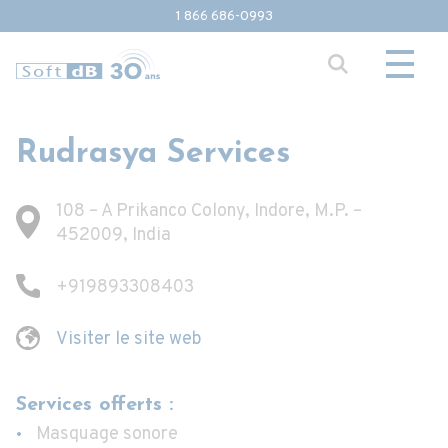
1 866 686-0993
Rudrasya Services
108 – A Prikanco Colony, Indore, M.P. –
452009, India
+919893308403
Visiter le site web
Services offerts :
Masquage sonore