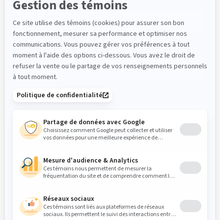
Nom
*
Courriel
*
Téléphone
*
Compagnie
Message
*