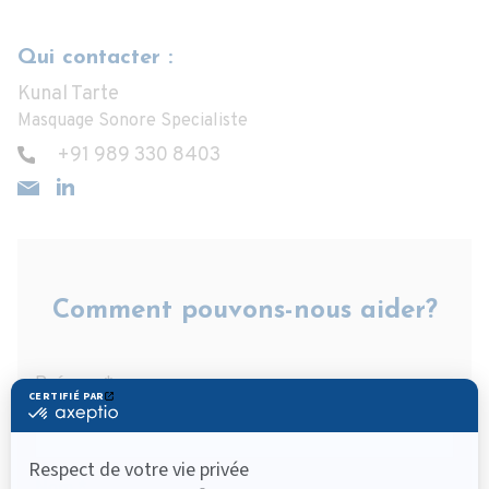
Qui contacter :
Kunal Tarte
Masquage Sonore Specialiste
+91 989 330 8403
Comment pouvons-nous aider?
Prénom
*