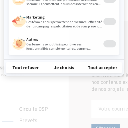
Infolettre
 sonore
us de 30 ans.
Inscrivez-vous à
nos contenus exc
de nos projets l
Circuits DSP
Brevets