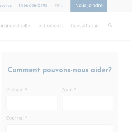
Nous joindre
velles
1 866 686-0993
FR
on industrielle
Instruments
Consultation
Comment pouvons-nous aider?
Prénom
*
Nom
*
Courriel
*