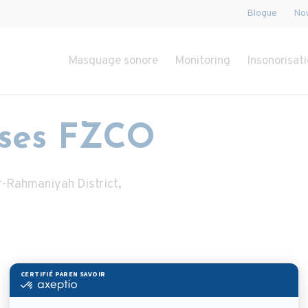
Blogue
Nou
Masquage sonore
Monitoring
Insonorisati
ises FZCO
Ar-Rahmaniyah District,