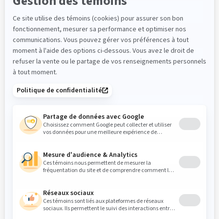
Courriel
*
Téléphone
*
Compagnie
Message
*