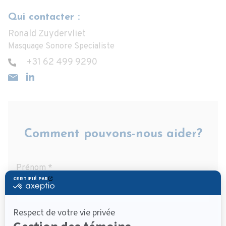
Qui contacter :
Ronald Zuydervliet
Masquage Sonore Specialiste
+31 62 499 9290
Comment pouvons-nous aider?
Prénom
*
Nom
*