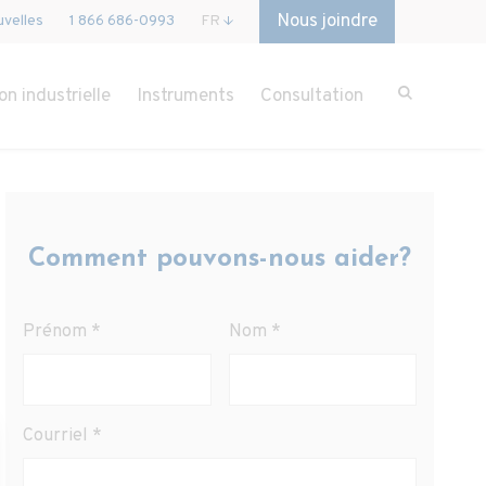
Nous joindre
velles
1 866 686-0993
FR
on industrielle
Instruments
Consultation
Comment pouvons-nous aider?
Prénom
*
Nom
*
Courriel
*