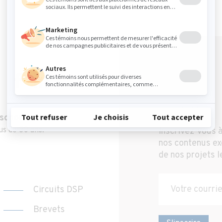
Infolettre
 sonore
us de 30 ans.
Inscrivez-vous à
nos contenus exc
de nos projets l
Circuits DSP
Brevets