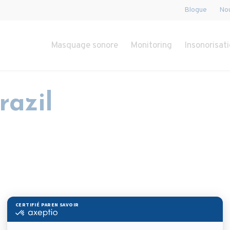
Blogue
Nou
Masquage sonore
Monitoring
Insonorisati
azil