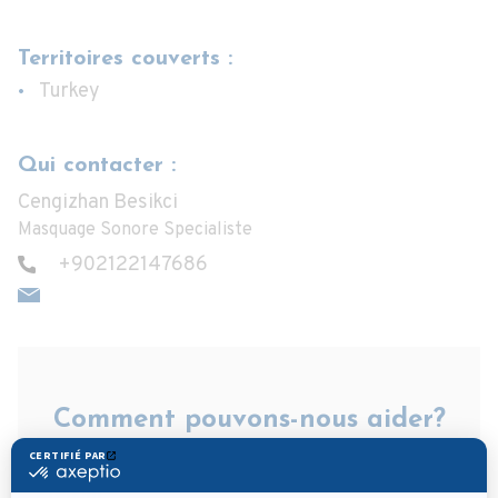
Territoires couverts :
Turkey
Qui contacter :
Cengizhan Besikci
Masquage Sonore Specialiste
+902122147686
Comment pouvons-nous aider?
Prénom
*