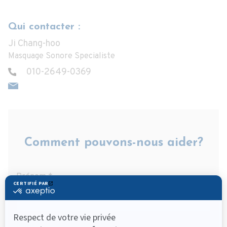
Qui contacter :
Ji Chang-hoo
Masquage Sonore Specialiste
010-2649-0369
Comment pouvons-nous aider?
Prénom
*
Nom
*