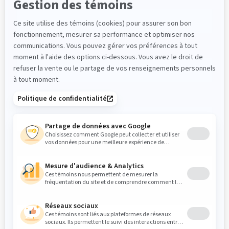
Courriel
*
Téléphone
*
Compagnie
Message
*